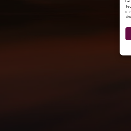
Ger
Tec
die
kön