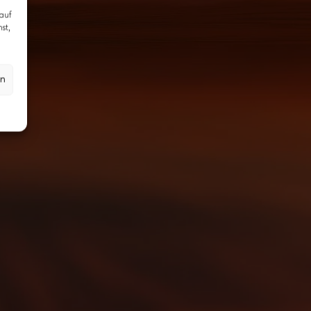
 auf
st,
en