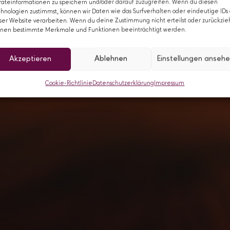
äteinformationen zu speichern und/oder darauf zuzugreifen. Wenn du diesen
hnologien zustimmst, können wir Daten wie das Surfverhalten oder eindeutige IDs
ser Website verarbeiten. Wenn du deine Zustimmung nicht erteilst oder zurückzieh
nen bestimmte Merkmale und Funktionen beeinträchtigt werden.
Akzeptieren
Ablehnen
Einstellungen anseh
Cookie-Richtlinie
Datenschutzerklärung
Impressum