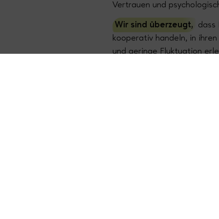
Vertrauen und psychologisch
Wir sind überzeugt,
dass 
kooperativ handeln, in ihre
und geringe Fluktuation erl
Wir sind überzeugt,
dass 
davon profitieren, wenn ihre
miteinander umgehen, sich a
produktive Atmosphäre entst
wir!
Wer wir sind