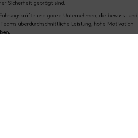
er Sicherheit geprägt sind.
Führungskräfte und ganze Unternehmen, die bewusst und
n Teams überdurchschnittliche Leistung, hohe Motivation
eben.
Unternehmen und Organisationen egal welches Sektors
 Mitarbeiter:innen glücklich sind, wenn Teams gut
lle wohl und sicher fühlen. Nur so kann eine kreative und
ehen, die der Nährboden für Erfolg ist. Dafür arbeiten
Unsere Werte