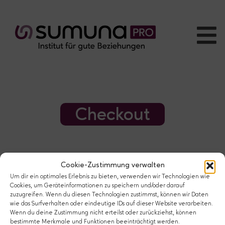
Checkout
Cookie-Zustimmung verwalten
Um dir ein optimales Erlebnis zu bieten, verwenden wir Technologien wie
[fluent_cart_checkout]
Cookies, um Geräteinformationen zu speichern und/oder darauf
zuzugreifen. Wenn du diesen Technologien zustimmst, können wir Daten
wie das Surfverhalten oder eindeutige IDs auf dieser Website verarbeiten.
Wenn du deine Zustimmung nicht erteilst oder zurückziehst, können
bestimmte Merkmale und Funktionen beeinträchtigt werden.